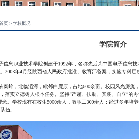
首页
> 学校概况
学院简介
子信息职业技术学院创建于
1992
年，名称先后为中国电子信息技
。
2003
年
4
月经陕西省人民政府批准、教育部备案，实施专科层
依秦岭，北临灞河，毗邻白鹿原，占地
600
余亩。校园风光旖旎
，落实立德树人根本任务。坚持“严谨、扶助、实践、自立”的办
理念。学校现有在校生
5000
余人，教职工
300
余人；经过多年培养
师队伍。