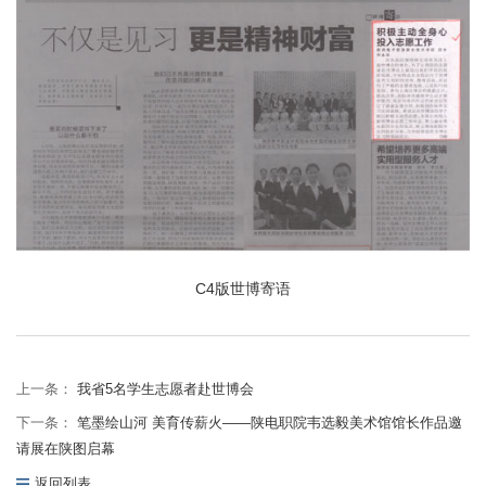
C4版世博寄语
上一条：
我省5名学生志愿者赴世博会
下一条：
笔墨绘山河 美育传薪火——陕电职院韦选毅美术馆馆长作品邀
请展在陕图启幕
返回列表